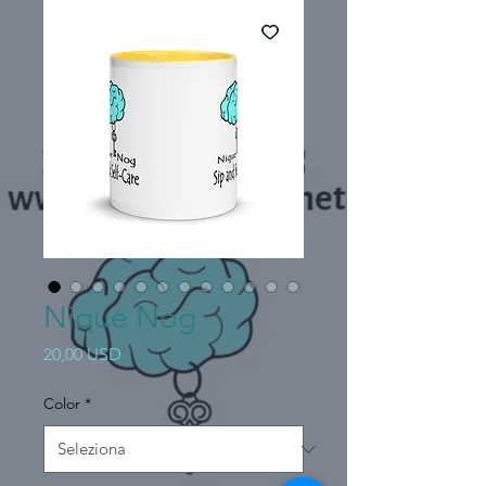
Nique Nog
Prezzo
20,00 USD
Color
*