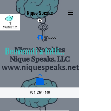
Nique Speaks
Accedi
Benvenuti a tutti...
954-839-4148